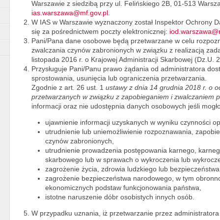
Warszawie z siedzibą przy ul. Felińskiego 2B, 01-513 Warszaw
ias.warszawa@mf.gov.pl
.
W IAS w Warszawie wyznaczony został Inspektor Ochrony D
się za pośrednictwem poczty elektronicznej:
iod.warszawa@m
Pani/Pana dane osobowe będą przetwarzane w celu rozpozn
zwalczania czynów zabronionych w związku z realizacją zad
listopada 2016 r. o Krajowej Administracji Skarbowej (Dz.U. 2
Przysługuje Pani/Panu prawo żądania od administratora do
sprostowania, usunięcia lub ograniczenia przetwarzania.
Zgodnie z art. 26 ust. 1
ustawy z dnia 14 grudnia 2018 r. o
przetwarzanych w związku z zapobieganiem i zwalczaniem p
informacji oraz nie udostępnia danych osobowych jeśli mog
ujawnienie informacji uzyskanych w wyniku czynności 
utrudnienie lub uniemożliwienie rozpoznawania, zapobi
czynów zabronionych,
utrudnienie prowadzenia postępowania karnego, karn
skarbowego lub w sprawach o wykroczenia lub wykrocz
zagrożenie życia, zdrowia ludzkiego lub bezpieczeństwa
zagrożenie bezpieczeństwa narodowego, w tym obronno
ekonomicznych podstaw funkcjonowania państwa,
istotne naruszenie dóbr osobistych innych osób.
W przypadku uznania, iż przetwarzanie przez administrato