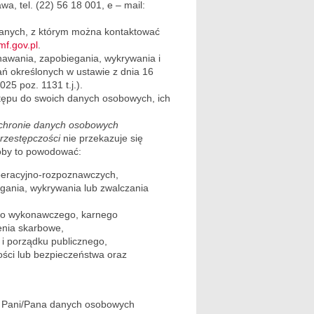
a, tel. (22) 56 18 001, e – mail:
anych, z którym można kontaktować
f.gov.pl
.
awania, zapobiegania, wykrywania i
ań określonych w ustawie z dnia 16
025 poz. 1131 t.j.).
stępu do swoich danych osobowych, ich
 ochronie danych osobowych
rzestępczości
nie przekazuje się
łoby to powodować:
operacyjno-rozpoznawczych,
egania, wykrywania lub zwalczania
ego wykonawczego, karnego
enia skarbowe,
 i porządku publicznego,
ści lub bezpieczeństwa oraz
ra Pani/Pana danych osobowych