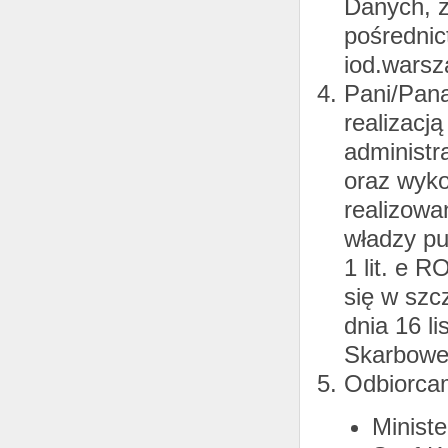
Danych, z
pośrednic
iod.wars
Pani/Pan
realizacj
administra
oraz wyko
realizowa
władzy pub
1 lit. e 
się w szc
dnia 16 li
Skarbowej
Odbiorca
Minist