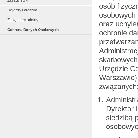
Zasady etyki
osób fizycz
Rejestry i archiwa
osobowych 
Zasięg terytorialny
oraz uchyle
Ochrona Danych Osobowych
ochronie da
przetwarza
Administrac
skarbowych
Urzędzie C
Warszawie) 
związanych
Administr
Dyrektor 
siedzibą 
osobowyc