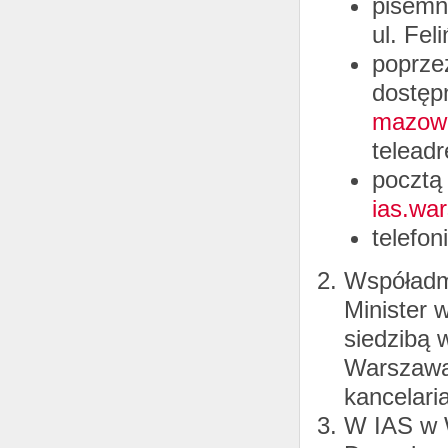
pisemn
ul. Fe
poprze
dostępn
mazowi
telead
pocztą
ias.
war
telefon
Współadm
Minister 
siedzibą 
Warszawa 
kancelari
W IAS w 