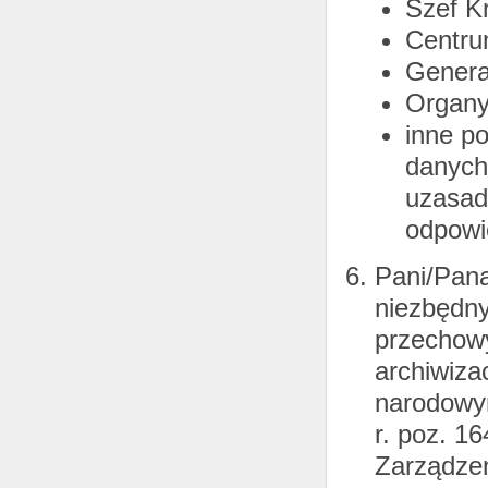
Szef Kr
Centru
Genera
Organy 
inne p
danych
uzasad
odpowi
Pani/Pan
niezbędny
przechow
archiwiza
narodowym
r. poz. 16
Zarządzen