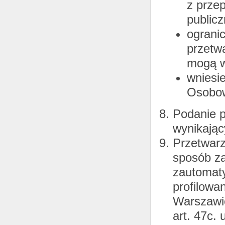
z prze
publicz
ograni
przetw
mogą w
wniesi
Osobo
Podanie 
wynikając
Przetwar
sposób z
zautomat
profilowa
Warszawie
art. 47c.