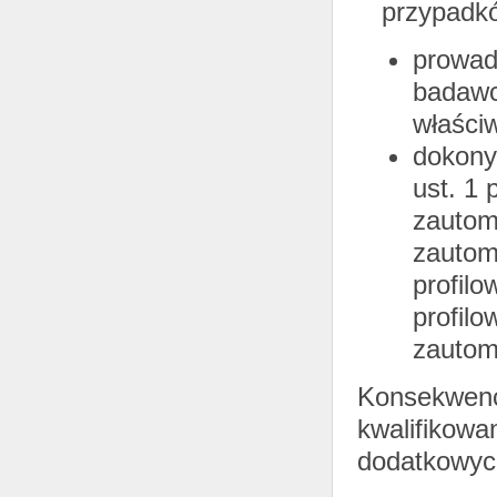
przypadk
prowadz
badawc
właści
dokony
ust. 1
zautom
zautom
profil
profilo
zautom
Konsekwenc
kwalifikowa
dodatkowych