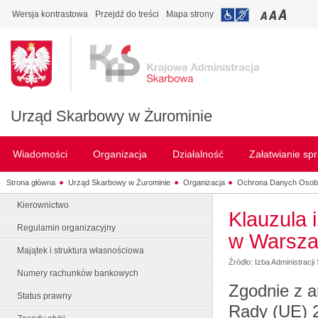
Wersja kontrastowa
Przejdź do treści
Mapa strony
Urząd Skarbowy w Żurominie
Wiadomości
Organizacja
Działalność
Załatwianie sp
Strona główna
Urząd Skarbowy w Żurominie
Organizacja
Ochrona Danych Oso
Kierownictwo
Klauzula 
Regulamin organizacyjny
w Warsza
Majątek i struktura własnościowa
Źródło: Izba Administrac
Numery rachunków bankowych
Zgodnie z a
Status prawny
Rady (UE) 2