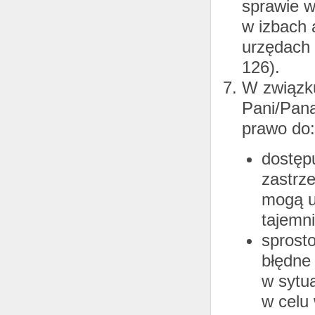
sprawie w
w izbach 
urzędach 
126).
W związk
Pani/Pana
prawo do:
dostęp
zastrz
mogą u
tajemn
sprosto
błędne 
w sytua
w celu