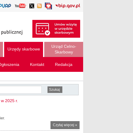
Urząd Celno-
Urzędy skarbowe
Skarbowy
Ogłoszenia
Kontakt
Redakcja
w 2025 r.
er.
Czytaj więcej
o Mazowiecka
»
KAS kontra