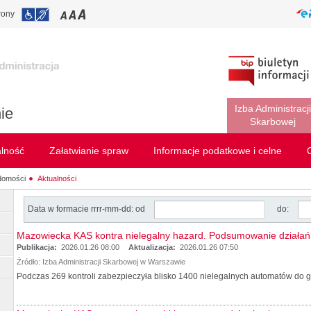
rony
Izba Administracji
ie
Skarbowej
alność
Załatwianie spraw
Informacje podatkowe i celne
domości
Aktualności
Data w formacie rrrr-mm-dd: od
do:
Mazowiecka KAS kontra nielegalny hazard. Podsumowanie działań 
Publikacja:
2026.01.26 08:00
Aktualizacja:
2026.01.26 07:50
Źródło:
Izba Administracji Skarbowej w Warszawie
Podczas 269 kontroli zabezpieczyła blisko 1400 nielegalnych automatów do gi