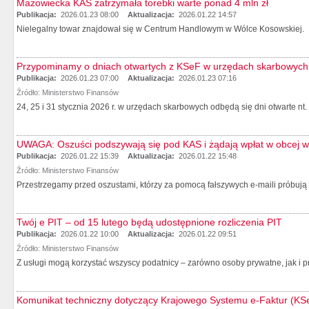
Mazowiecka KAS zatrzymała torebki warte ponad 4 mln zł
Publikacja:
2026.01.23 08:00
Aktualizacja:
2026.01.22 14:57
Nielegalny towar znajdował się w Centrum Handlowym w Wólce Kosowskiej.
Przypominamy o dniach otwartych z KSeF w urzędach skarbowych
Publikacja:
2026.01.23 07:00
Aktualizacja:
2026.01.23 07:16
Źródło:
Ministerstwo Finansów
24, 25 i 31 stycznia 2026 r. w urzędach skarbowych odbędą się dni otwarte nt
UWAGA: Oszuści podszywają się pod KAS i żądają wpłat w obcej w
Publikacja:
2026.01.22 15:39
Aktualizacja:
2026.01.22 15:48
Źródło:
Ministerstwo Finansów
Przestrzegamy przed oszustami, którzy za pomocą fałszywych e-maili próbują 
Twój e PIT – od 15 lutego będą udostępnione rozliczenia PIT
Publikacja:
2026.01.22 10:00
Aktualizacja:
2026.01.22 09:51
Źródło:
Ministerstwo Finansów
Z usługi mogą korzystać wszyscy podatnicy – zarówno osoby prywatne, jak i p
Komunikat techniczny dotyczący Krajowego Systemu e-Faktur (KS