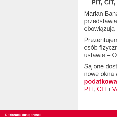
PIT, CIT
Marian Bana
przedstawia
obowiązują 
Prezentuje
osób fizycz
ustawie – O
Są one dos
nowe okna w
podatkowa
PIT
,
CIT
i
V
Deklaracja dostępności