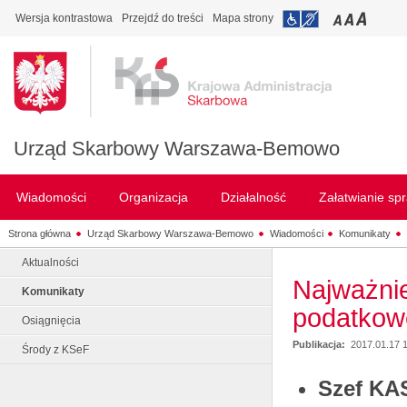
Wersja kontrastowa
Przejdź do treści
Mapa strony
Urząd Skarbowy Warszawa-Bemowo
Wiadomości
Organizacja
Działalność
Załatwianie sp
Strona główna
Urząd Skarbowy Warszawa-Bemowo
Wiadomości
Komunikaty
Aktualności
Najważnie
Komunikaty
podatkowe
Osiągnięcia
Publikacja:
2017.01.17 
Środy z KSeF
Szef KA