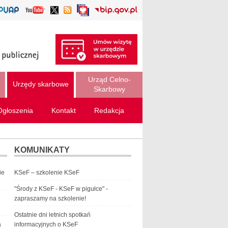
Urząd Celno-
Urzędy skarbowe
Skarbowy
Ogłoszenia
Kontakt
Redakcja
KOMUNIKATY
ie
KSeF – szkolenie KSeF
"Środy z KSeF - KSeF w pigułce" -
zapraszamy na szkolenie!
Ostatnie dni letnich spotkań
a
informacyjnych o KSeF