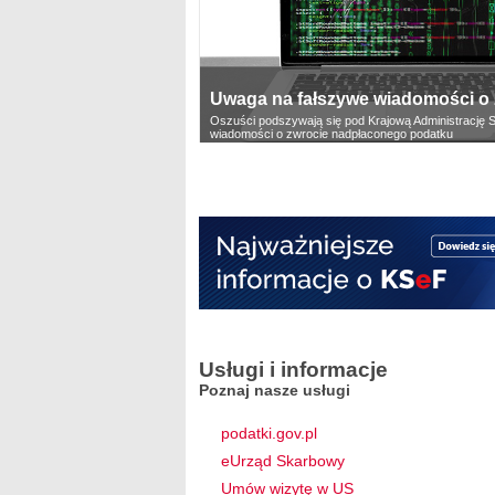
Uwaga na fałszywe wiadomości o z
Oszuści podszywają się pod Krajową Administrację S
wiadomości o zwrocie nadpłaconego podatku
Usługi i informacje
Poznaj nasze usługi
podatki.gov.pl
eUrząd Skarbowy
Umów wizytę w US