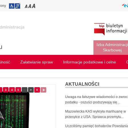
rony
Izba Administracji
u
Skarbowej
alność
Załatwianie spraw
Informacje podatkowe i celne
AKTUALNOŚCI
ajd
2
- slajd
3
- slajd
4
- slajd
5
- slajd
<
Poprzedni slajd
>
Następny slajd
II
Zatrzymaj
Wznów
przewijanie
przewijanie
Uwaga na fałszywe wiadomości o zwroc
slajdów
slajdów
podatku - oszuści podszywają się...
Mazowiecka KAS wykryła marihuanę w
przesyłce z USA. Sprawca przemytu...
Uczciliśmy pamięć bohaterów Powstani