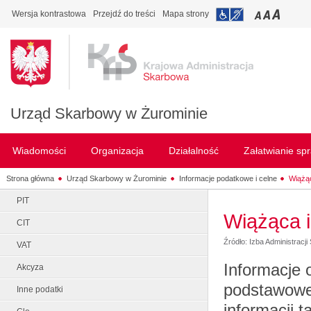
Wersja kontrastowa
Przejdź do treści
Mapa strony
Urząd Skarbowy w Żurominie
Wiadomości
Organizacja
Działalność
Załatwianie sp
Strona główna
Urząd Skarbowy w Żurominie
Informacje podatkowe i celne
Wiążąc
PIT
Wiążąca i
CIT
Źródło: Izba Administrac
VAT
Informacje 
Akcyza
podstawowe 
Inne podatki
informacji t