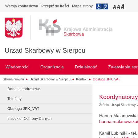
Wersja kontrastowa
Przejdź do treści
Mapa strony
Urząd Skarbowy w Sierpcu
Wiadomości
Organizacja
Działalność
Załatwianie sp
Strona główna
Urząd Skarbowy w Sierpcu
Kontakt
Obsługa JPK_VAT
Dane teleadresowe
Koordynatorz
Telefony
Źródło: Urząd Skarbowy 
Obsługa JPK_VAT
Hanna Malanowska -
Inspektor Ochrony Danych
hanna.malanowska
Kamil Lubińśki - te