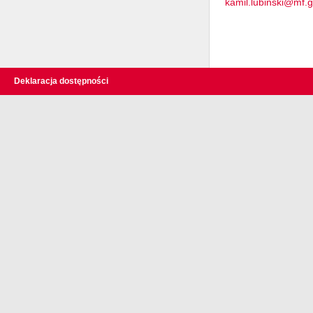
kamil.lubinski@mf.g
Deklaracja dostępności