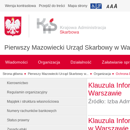
Wersja kontrastowa
Przejdź do treści
Mapa strony
Pierwszy Mazowiecki Urząd Skarbowy w Wa
Wiadomości
Organizacja
Działalność
Załatwianie sp
Strona główna
Pierwszy Mazowiecki Urząd Skarbowy w...
Organizacja
Ochrona
Kierownictwo
Klauzula Inf
Warszawie
Regulamin organizacyjny
Źródło:
Izba Adm
Majątek i struktura własnościowa
Numery rachunków bankowych
Klauzula Info
Status prawny
w Warszawie
Zasady etyki