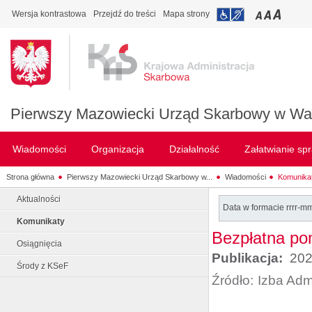
Wersja kontrastowa
Przejdź do treści
Mapa strony
Pierwszy Mazowiecki Urząd Skarbowy w Wa
Wiadomości
Organizacja
Działalność
Załatwianie sp
Strona główna
Pierwszy Mazowiecki Urząd Skarbowy w...
Wiadomości
Komunika
Aktualności
Data w formacie rrrr-m
Komunikaty
Bezpłatna pom
Osiągnięcia
Publikacja:
202
Środy z KSeF
Źródło:
Izba Adm