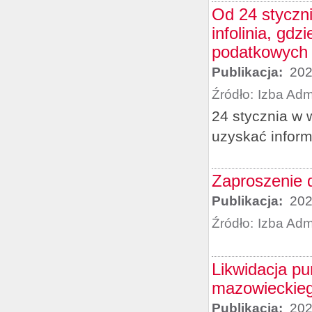
Od 24 styczn
infolinia, gd
podatkowych 
Publikacja:
202
Źródło:
Izba Adm
24 stycznia w 
uzyskać infor
Zaproszenie d
Publikacja:
202
Źródło:
Izba Adm
Likwidacja p
mazowieckieg
Publikacja:
202