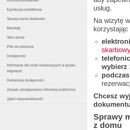
Kontrola podatkowa
usług.
Egzekucja podatkowa
Na wizytę 
Sprawy karne skarbowe
korzystając
Mandaty
Stan spraw
elektron
Pliki do pobrania
skarbow
Dostępność
telefoni
wybierz 
Informacje dla osób niesłyszących w języku
migowym
podczas 
Deklaracja dostępności
rezerwacj
Zasady udostępniania informacji publicznej
Chcesz wyj
Zgłoś nieprawidłowość
dokumentu
Sprawy m
z domu