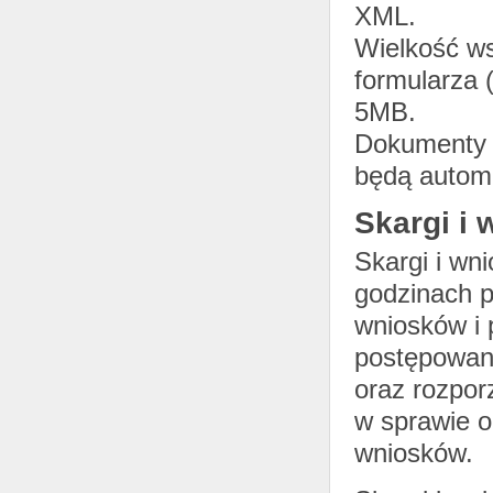
XML.
Wielkość ws
formularza 
5MB.
Dokumenty l
będą automa
Skargi i 
Skargi i wn
godzinach p
wniosków i 
postępowania
oraz rozpor
w sprawie o
wniosków.