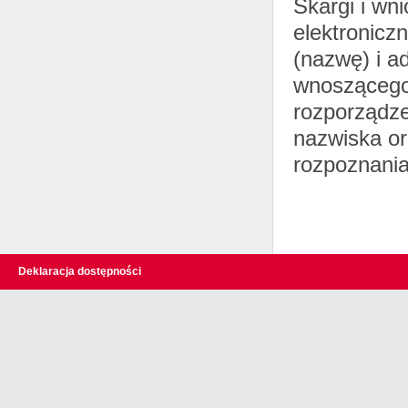
Skargi i wni
elektronicz
(nazwę) i a
wnoszącego 
rozporządzen
nazwiska o
rozpoznania 
Deklaracja dostępności