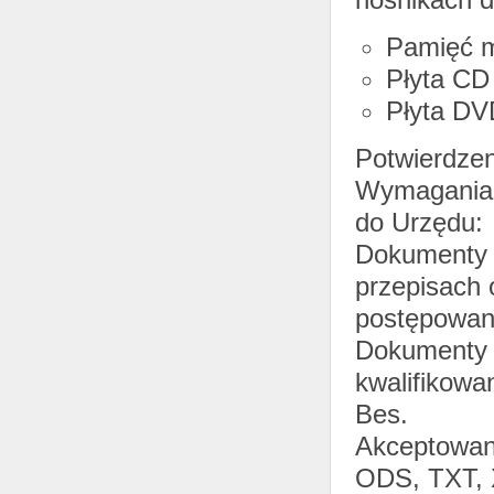
Pamięć 
Płyta CD
Płyta DV
Potwierdzen
Wymagania 
do Urzędu:
Dokumenty 
przepisach 
postępowani
Dokumenty 
kwalifikow
Bes.
Akceptowan
ODS, TXT, 