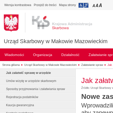
Wersja kontrastowa
Przejdź do treści
Mapa strony
Urząd Skarbowy w Makowie Mazowieckim
Wiadomości
Organizacja
Działalność
Załatwianie sp
Strona główna
Urząd Skarbowy w Makowie Mazowieckim
Załatwianie spraw
Jak 
Jak załatwić sprawę w urzędzie
Jak załat
Umów wizytę w urzędzie skarbowym
Źródło: Urząd Skarbowy
Sposoby przyjmowania i załatwiania spraw
Nowe zas
Rejestracja podatników
Wprowadzil
Kaucja gwarancyjna
aby zapewni