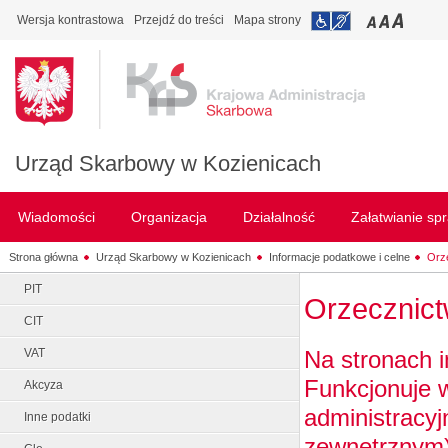
Wersja kontrastowa
Przejdź do treści
Mapa strony
Urząd Skarbowy w Kozienicach
Wiadomości
Organizacja
Działalność
Załatwianie sp
Strona główna
Urząd Skarbowy w Kozienicach
Informacje podatkowe i celne
Orz
PIT
Orzecznic
CIT
Na stronach 
VAT
Funkcjonuje 
Akcyza
administracyj
Inne podatki
zewnętrznym