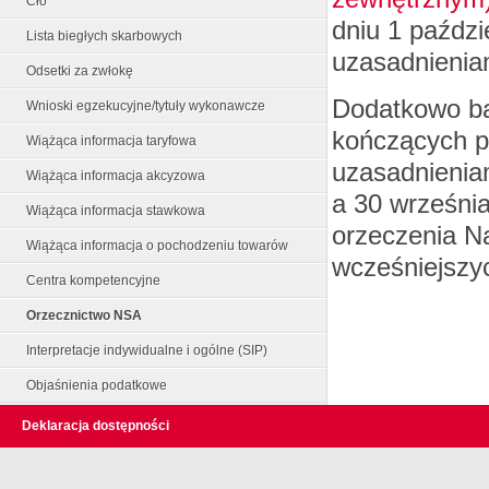
Cło
dniu 1 paździ
Lista biegłych skarbowych
uzasadnienia
Odsetki za zwłokę
Dodatkowo ba
Wnioski egzekucyjne/tytuły wykonawcze
kończących p
Wiążąca informacja taryfowa
uzasadnienia
Wiążąca informacja akcyzowa
a 30 wrześni
Wiążąca informacja stawkowa
orzeczenia N
Wiążąca informacja o pochodzeniu towarów
wcześniejszy
Centra kompetencyjne
Orzecznictwo NSA
Interpretacje indywidualne i ogólne (SIP)
Objaśnienia podatkowe
Deklaracja dostępności