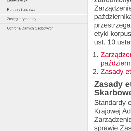
Zasady etyki
Zarządzenie
Rejestry i archiwa
październik
Zasięg terytorialny
przestrzega
Ochrona Danych Osobowych
etyki korpu
ust. 10 usta
Zarządzen
październi
Zasady et
Zasady et
Skarbow
Standardy e
Krajowej Ad
Zarządzenie
sprawie Zas