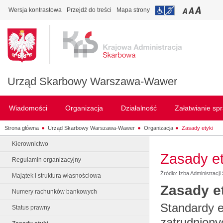
Wersja kontrastowa
Przejdź do treści
Mapa strony
Urząd Skarbowy Warszawa-Wawer
Wiadomości
Organizacja
Działalność
Załatwianie sp
Strona główna
Urząd Skarbowy Warszawa-Wawer
Organizacja
Zasady etyki
Kierownictwo
Zasady et
Regulamin organizacyjny
Źródło: Izba Administrac
Majątek i struktura własnościowa
Zasady e
Numery rachunków bankowych
Standardy e
Status prawny
zatrudniony