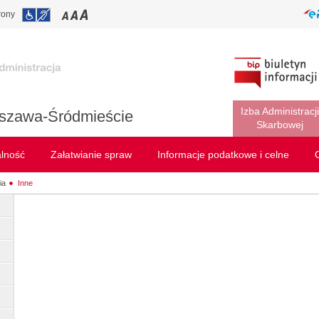
rony
Izba Administracji
szawa-Śródmieście
Skarbowej
alność
Załatwianie spraw
Informacje podatkowe i celne
ia
Inne