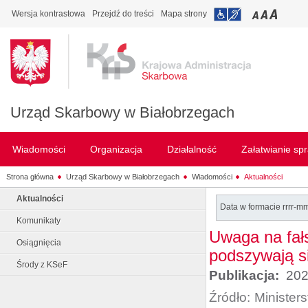
Wersja kontrastowa
Przejdź do treści
Mapa strony
Urząd Skarbowy w Białobrzegach
Wiadomości
Organizacja
Działalność
Załatwianie sp
Strona główna
Urząd Skarbowy w Białobrzegach
Wiadomości
Aktualności
Aktualności
Data w formacie rrrr-m
Komunikaty
Uwaga na fał
Osiągnięcia
podszywają s
Środy z KSeF
Publikacja:
202
Źródło:
Minister