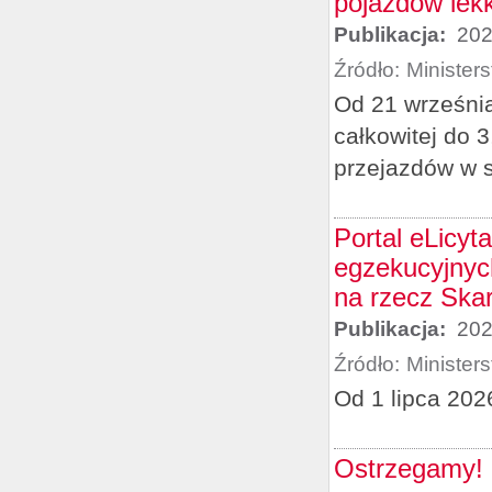
pojazdów lek
Publikacja:
202
Źródło:
Minister
Od 21 września
całkowitej do 3
przejazdów w 
Portal eLicyt
egzekucyjnych
na rzecz Ska
Publikacja:
202
Źródło:
Minister
Od 1 lipca 2026
Ostrzegamy! 