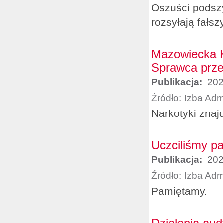
Oszuści podszy
rozsyłają fałs
Mazowiecka K
Sprawca prz
Publikacja:
202
Źródło:
Izba Adm
Narkotyki znaj
Uczciliśmy p
Publikacja:
202
Źródło:
Izba Adm
Pamiętamy.
Działania aud