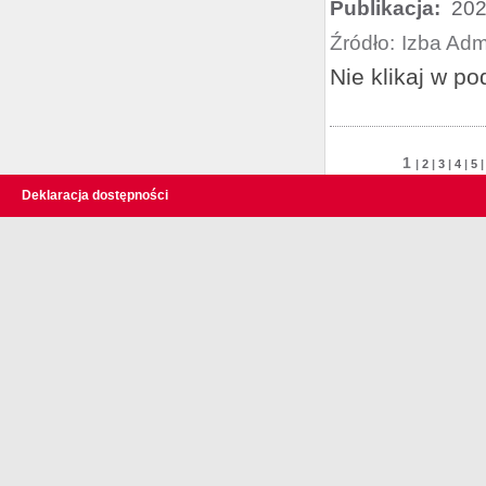
Publikacja:
202
Źródło:
Izba Adm
Nie klikaj w po
1
|
2
|
3
|
4
|
5
Deklaracja dostępności