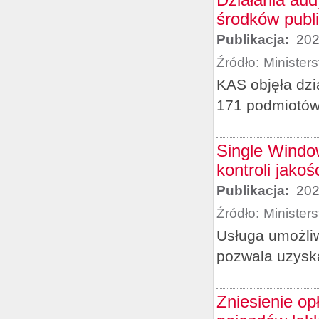
środków publ
Publikacja:
202
Źródło:
Minister
KAS objęła dzi
171 podmiotów
Single Window
kontroli jako
Publikacja:
202
Źródło:
Minister
Usługa umożliw
pozwala uzysk
Zniesienie op