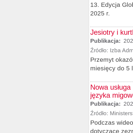
13. Edycja Gl
2025 r.
Jesiotry i k
Publikacja:
202
Źródło:
Izba Adm
Przemyt okazó
miesięcy do 5 l
Nowa usługa
języka migo
Publikacja:
202
Źródło:
Minister
Podczas wideo
dotyczące zezn