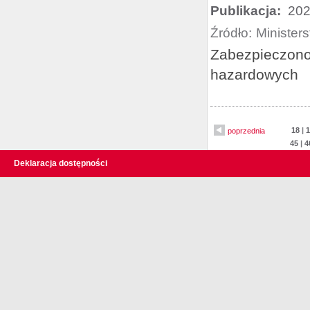
Publikacja:
202
Źródło:
Minister
Zabezpieczono 
hazardowych
18
|
1
poprzednia
45
|
4
Deklaracja dostępności