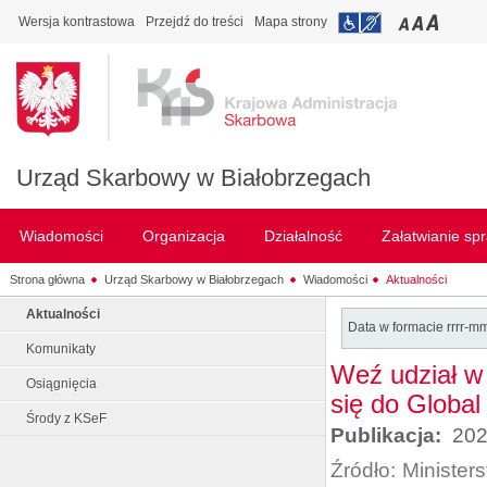
Wersja kontrastowa
Przejdź do treści
Mapa strony
Urząd Skarbowy w Białobrzegach
Wiadomości
Organizacja
Działalność
Załatwianie sp
Strona główna
Urząd Skarbowy w Białobrzegach
Wiadomości
Aktualności
Aktualności
Data w formacie rrrr-m
Komunikaty
Weź udział w
Osiągnięcia
się do Globa
Środy z KSeF
Publikacja:
202
Źródło:
Minister