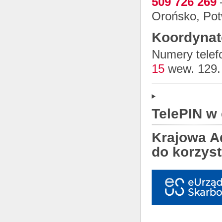
509 726 269
Orońsko, Po
Koordynat
Numery tele
15
wew. 129
TelePIN w
Krajowa A
do korzyst