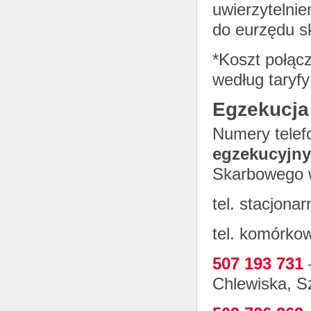
uwierzytelnie
do eurzędu s
*Koszt połącz
według taryfy
Egzekucja
Numery tele
egzekucyjn
Skarbowego 
tel. stacjona
tel. komórko
507 193 731
Chlewiska, S