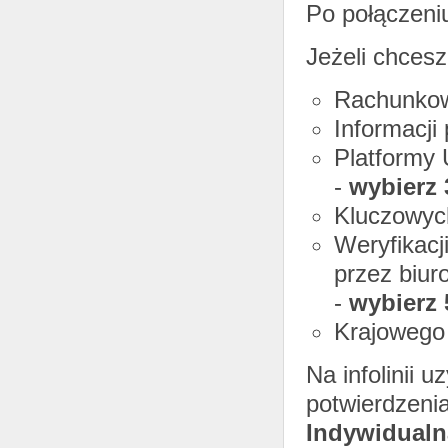
Po połączeni
Jeżeli chces
Rachunkow
Informacji
Platformy 
-
wybierz 
Kluczowyc
Weryfikacj
przez biur
-
wybierz 
Krajowego
Na infolinii 
potwierdzeni
Indywidualn