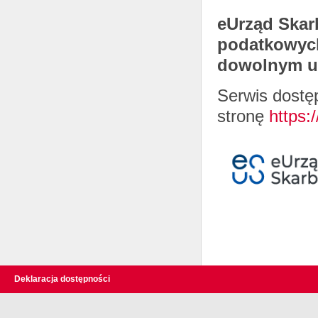
eUrząd Skar
podatkowych
dowolnym ur
Serwis dostę
stronę
https:
Deklaracja dostępności