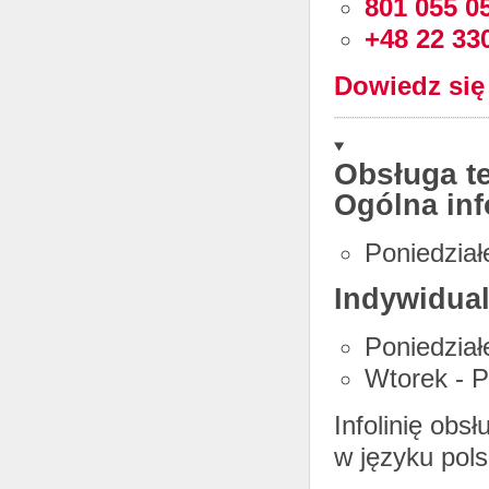
801 055 0
+48 22 33
Dowiedz się
Obsługa t
Ogólna inf
Poniedział
Indywidua
Poniedział
Wtorek - P
Infolinię obs
w języku pols