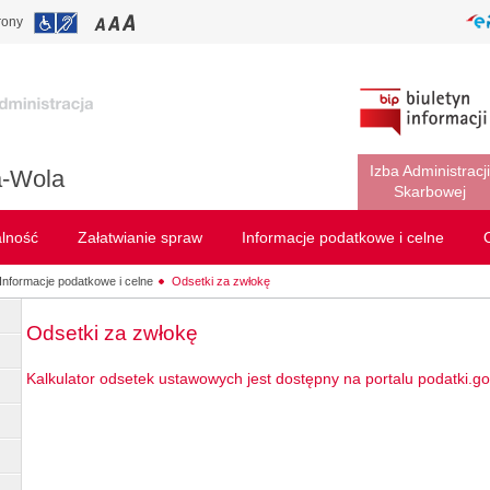
rony
Izba Administracji
a-Wola
Skarbowej
alność
Załatwianie spraw
Informacje podatkowe i celne
Informacje podatkowe i celne
Odsetki za zwłokę
Odsetki za zwłokę
Kalkulator odsetek ustawowych jest dostępny na portalu podatki.gov