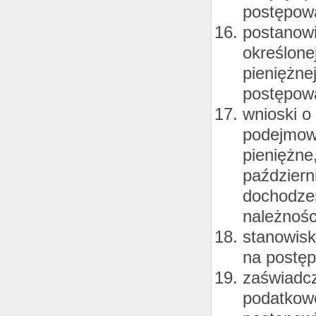
postępowa
postanowi
określone
pieniężne
postępowa
wnioski o
podejmow
pieniężne
październ
dochodzen
należnośc
stanowisk
na postęp
zaświadcz
podatkowe