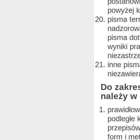
postanowi
powyżej k
pisma ter
nadzorowa
pisma dot
wyniki pr
niezastrz
inne pism
niezawier
Do zakre
należy w
prawidłow
podległe 
przepisów
form i me