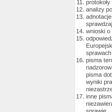
protokoły
analizy 
adnotacje
sprawdza
wnioski o
odpowiedz
Europejsk
sprawach 
pisma ter
nadzorowa
pisma dot
wyniki pr
niezastrz
inne pism
niezawier
sprawie.