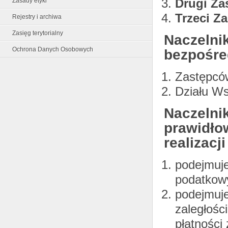
Drugi Za
Zasady etyki
Trzeci Z
Rejestry i archiwa
Zasięg terytorialny
Naczelni
Ochrona Danych Osobowych
bezpośre
Zastępcó
Działu W
Naczelni
prawidło
realizacj
podejmuje
podatkowy
podejmuje
zaległośc
płatności