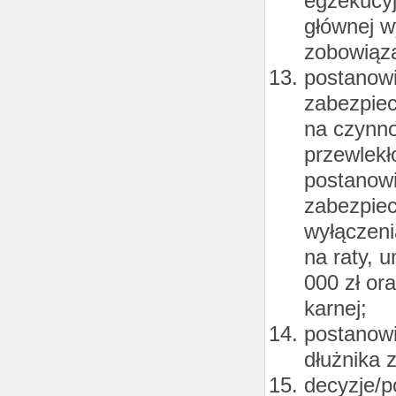
egzekucyj
głównej w
zobowiąza
postanow
zabezpiec
na czynno
przewlek
postanowi
zabezpiec
wyłączeni
na raty, 
000 zł or
karnej;
postanowi
dłużnika z
decyzje/p