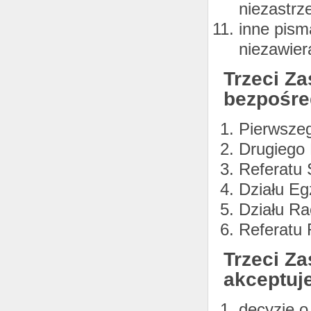
niezastrz
inne pism
niezawier
Trzeci Z
bezpośre
Pierwszeg
Drugiego 
Referatu 
Działu Eg
Działu R
Referatu
Trzeci Za
akceptuj
decyzje o