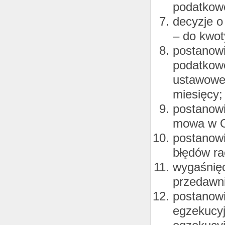
podatkowe
decyzje o
– do kwot
postanowi
podatkowe
ustawoweg
miesięcy;
postanowi
mowa w O
postanowi
błędów ra
wygaśnię
przedawni
postanowi
egzekucyj