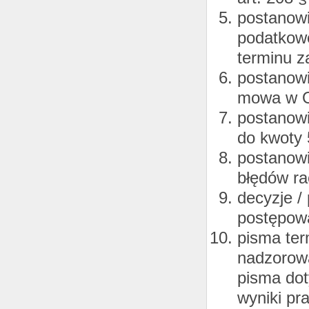
postanowi
podatkowe
terminu z
postanowi
mowa w O
postanowi
do kwoty 
postanowi
błędów ra
decyzje /
postępowa
pisma ter
nadzorowa
pisma dot
wyniki pr