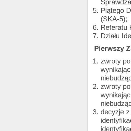
Sprawdza
Piątego D
(SKA-5);
Referatu 
Działu Ide
Pierwszy Z
zwroty po
wynikając
niebudząc
zwroty po
wynikając
niebudząc
decyzje z 
identyfik
identyfik