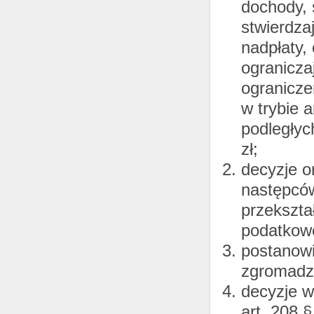
dochody, 
stwierdza
nadpłaty,
ogranicza
ogranicze
w trybie 
podległyc
zł;
decyzje o
następcó
przekszta
podatkowe
postanowi
zgromadzo
decyzje w
art. 208 