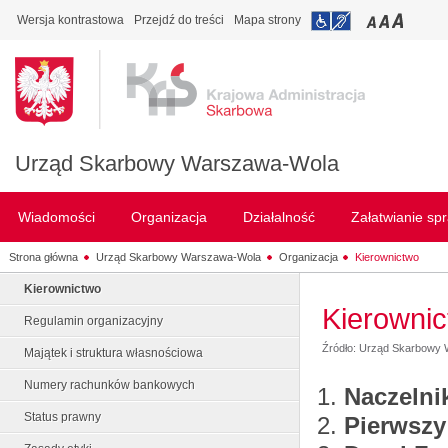
Wersja kontrastowa
Przejdź do treści
Mapa strony
Urząd Skarbowy Warszawa-Wola
Wiadomości
Organizacja
Działalność
Załatwianie sp
Strona główna
Urząd Skarbowy Warszawa-Wola
Organizacja
Kierownictwo
Kierownictwo
Kierowni
Regulamin organizacyjny
Źródło: Urząd Skarbowy
Majątek i struktura własnościowa
Numery rachunków bankowych
Naczelni
Status prawny
Pierwszy