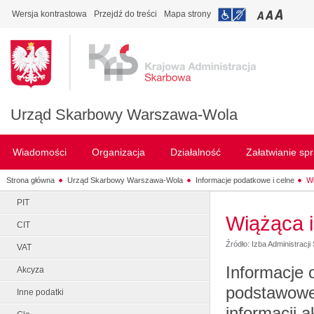
Wersja kontrastowa
Przejdź do treści
Mapa strony
Urząd Skarbowy Warszawa-Wola
Wiadomości
Organizacja
Działalność
Załatwianie sp
Strona główna
Urząd Skarbowy Warszawa-Wola
Informacje podatkowe i celne
W
PIT
Wiążąca 
CIT
Źródło: Izba Administrac
VAT
Informacje 
Akcyza
podstawowe 
Inne podatki
informacji 