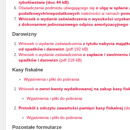
rybołówstwie (doc 44 kB)
Oświadczenie podmiotu ubiegającego się
o ulgę w spłacie
podatkowych/niepodatkowych
należności w ramach
pomo
Wniosek o wydanie zaświadczenia o wysokości uzyskan
z dokonaniem jednorazowego odpisu amortyzacyjnego ś
Darowizny
Wniosek o wydanie zaświadczenia
z tytułu nabycia mająt
od spadków i darowizn
(pdf 192 kB)
Wniosek o wydanie zaświadczenia
o zapłacie / zwolnieniu
spadków i darowizn
(pdf 218 kB)
Kasy fiskalne
Wyjaśnienia i pliki do pobrania
Wniosek
o zwrot kwoty wydatkowanej na zakup kasy fisk
Wyjaśnienia i pliki do pobrania
Protokół z odczytu zawartości pamięci kasy fiskalnej
(do
Wyjaśnienia i pliki do pobrania
Pozostałe formularze