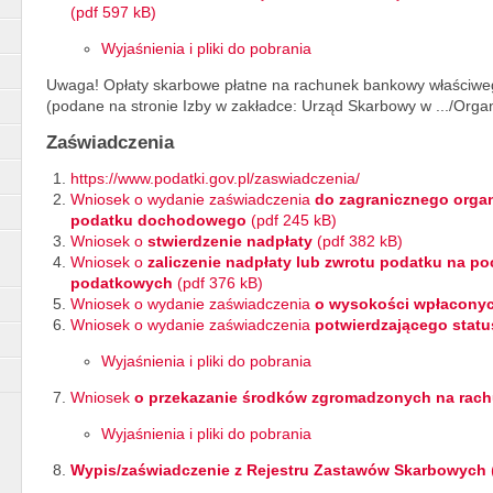
(pdf 597 kB)
Wyjaśnienia i pliki do pobrania
Uwaga! Opłaty skarbowe płatne na rachunek bankowy właściweg
(podane na stronie Izby w zakładce: Urząd Skarbowy w .../Or
Zaświadczenia
https://www.podatki.gov.pl/zaswiadczenia/
Wniosek o wydanie zaświadczenia
do zagranicznego org
podatku dochodowego
(pdf 245 kB)
Wniosek o
stwierdzenie nadpłaty
(pdf 382 kB)
Wniosek o
zaliczenie nadpłaty lub zwrotu podatku na p
podatkowych
(pdf 376 kB)
Wniosek o wydanie zaświadczenia
o wysokości wpłaconyc
Wniosek o wydanie zaświadczenia
potwierdzającego statu
Wyjaśnienia i pliki do pobrania
Wniosek
o przekazanie środków zgromadzonych na rac
Wyjaśnienia i pliki do pobrania
Wypis/zaświadczenie z Rejestru Zastawów Skarbowych