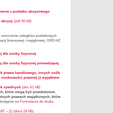
nienie z podatku akcyzowego
 akcyzy
(pdf 30 kB)
 i umorzenie zaległości podatkowych
tuacji finansowej i majątkowej, ORD-HZ
j dla osoby fizycznej
ej dla osoby fizycznej prowadzącej
łek prawa handlowego, innych osób
 osobowości prawnej (z wyjątkiem
łek cywilnych
(doc 61 kB)
h, które mogą być przedmiotem
alnych prawach majątkowych, które
dostępne na
Formularze do druku
AT – Z)
(docx 24 kB)