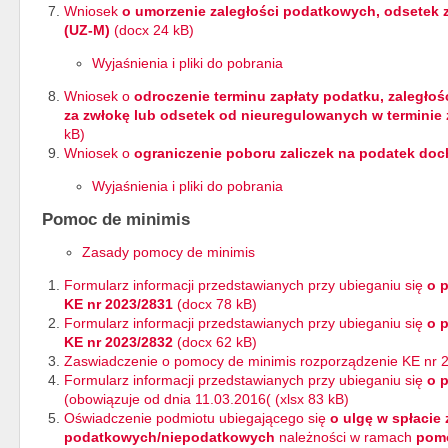
Wniosek
o umorzenie zaległości podatkowych, odsetek z
(UZ-M)
(docx 24 kB)
Wyjaśnienia i pliki do pobrania
Wniosek o
odroczenie terminu zapłaty podatku, zaległo
za zwłokę lub odsetek od nieuregulowanych w terminie 
kB)
Wniosek o
ograniczenie poboru zaliczek na podatek do
Wyjaśnienia i pliki do pobrania
Pomoc de minimis
Zasady pomocy de minimis
Formularz informacji przedstawianych przy ubieganiu się
o 
KE nr 2023/2831
(docx 78 kB)
Formularz informacji przedstawianych przy ubieganiu się
o 
KE nr 2023/2832
(docx 62 kB)
Zaswiadczenie o pomocy de minimis rozporządzenie KE nr 2
Formularz informacji przedstawianych przy ubieganiu się
o 
(obowiązuje od dnia 11.03.2016( (xlsx 83 kB)
Oświadczenie podmiotu ubiegającego się
o ulgę w spłacie
podatkowych/niepodatkowych
należności w ramach
pomo