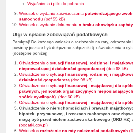
Wyjaśnienia i pliki do pobrania
Wniosek o wydanie zaświadczenia
potwierdzającego zwol
samochodu
(pdf 55 kB)
Wniosek o wydanie dokumentu
o braku obowiązku zapłaty
Ulgi w spłacie zobowiązań podatkowych
Pamiętaj! Do każdego wniosku o rozłożenie na raty, odroczenie
powinny jeszcze być dołączone załączniki tj. oświadczenia o sy
(dostępne poniżej)
Oświadczenie o sytuacji
finansowej, rodzinnej i majątkowe
nieprowadzącej działalności gospodarczej
(doc 68 kB)
Oświadczenie o sytuacji
finansowej, rodzinnej i majątkow
działalność gospodarczą
(doc 98 kB)
Oświadczenie o sytuacji
finansowej i majątkowej dla spó
prawnych, jednostek organizacyjnych nieposiadających
spółek cywilnych)
(doc 60 kB)
Oświadczenie o sytuacji
finansowej i majątkowej dla spó
Oświadczenie
o nieruchomościach i prawach majątkowyc
hipoteki przymusowej, i rzeczach ruchomych oraz zbyw
mogą być przedmiotem zastawu skarbowego
(
ORD-HZ)
(podatki.gov.pl)
Wniosek
o rozłożenie na raty należności podatkowych
(R