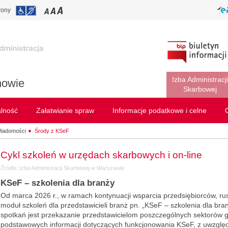
rony
Izba Administracji
nowie
Skarbowej
alność
Załatwianie spraw
Informacje podatkowe i celne
iadomości
Środy z KSeF
Cykl szkoleń w urzędach skarbowych i on-line
Źródło: Izba Administracji Skarbowej w Warszawie
KSeF – szkolenia dla branży
Od marca 2026 r., w ramach kontynuacji wsparcia przedsiębiorców, r
moduł szkoleń dla przedstawicieli branż pn. „KSeF – szkolenia dla bra
spotkań jest przekazanie przedstawicielom poszczególnych sektorów 
podstawowych informacji dotyczących funkcjonowania KSeF, z uwzglę