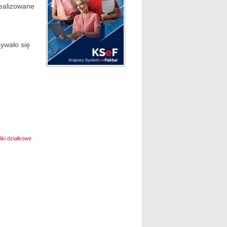
realizowane
ywało się
dki działkowe