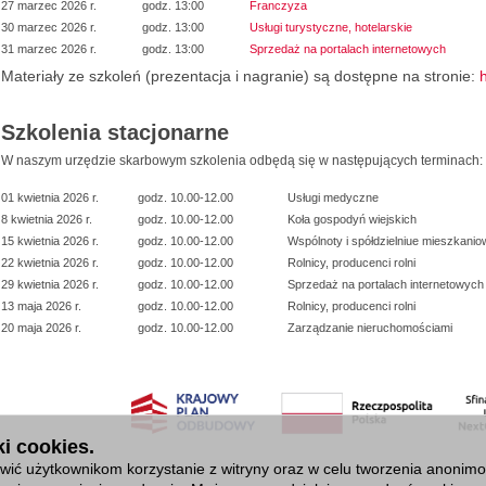
27 marzec 2026 r.
godz. 13:00
Franczyza
30 marzec 2026 r.
godz. 13:00
Usługi turystyczne, hotelarskie
31 marzec 2026 r.
godz. 13:00
Sprzedaż na portalach internetowych
Materiały ze szkoleń (prezentacja i nagranie) są dostępne na stronie:
Szkolenia stacjonarne
W naszym urzędzie skarbowym szkolenia odbędą się w następujących terminach:
01 kwietnia 2026 r.
godz. 10.00-12.00
Usługi medyczne
8 kwietnia 2026 r.
godz. 10.00-12.00
Koła gospodyń wiejskich
15 kwietnia 2026 r.
godz. 10.00-12.00
Wspólnoty i spółdzielniue mieszkanio
22 kwietnia 2026 r.
godz. 10.00-12.00
Rolnicy, producenci rolni
29 kwietnia 2026 r.
godz. 10.00-12.00
Sprzedaż na portalach internetowych
13 maja 2026 r.
godz. 10.00-12.00
Rolnicy, producenci rolni
20 maja 2026 r.
godz. 10.00-12.00
Zarządzanie nieruchomościami
i cookies.
ić użytkownikom korzystanie z witryny oraz w celu tworzenia anonimowy