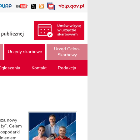
Urząd Celno-
Urzędy skarbowe
Skarbowy
Ogłoszenia
Kontakt
Redakcja
usza nowy
nży". Celem
gospodarki
dnieniem