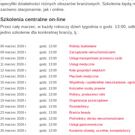
specyfiki działalności różnych obszarów branżowych. Szkolenia będą 
zarówno stacjonarnie, jak i online.
Szkolenia centralne on-line
Przez cały marzec, w każdy roboczy dzień tygodnia o godz. 13:00, odb
jedno szkolenie dla konkretnej branży, tj.:
06 marzec 2026 r.
godz. 13:00
Roboty budowlane
09 marzec 2026 r.
godz. 13:00
Zarządzanie nieruchomościami
10 marzec 2026 r.
godz. 13:00
Usługi transportowe przewozu osób
11 marzec 2026 r.
godz. 13:00
Usługi medyczne
12 marzec 2026 r.
godz. 13:00
Koła gospodyń wiejskich
13 marzec 2026 r.
godz. 13:00
Placówki medyczne
16 marzec 2026 r.
godz. 13:00
Wspólnoty i spółdzielnie mieszkaniowe, ogró
17 marzec 2026 r.
godz. 13:00
Kościelne osoby prawne
18 marzec 2026 r.
godz. 13:00
Rolnicy, producenci rolni
19 marzec 2026 r.
godz. 13:00
Organizacje pozarządowe
20 marzec 2026 r.
godz. 13:00
Rzemieślnicy
23 marzec 2026 r.
godz. 13:00
Branża beauty
24 marzec 2026 r.
godz. 13:00
Pośrednicy obrotu nieruchomościami
25 marzec 2026 r.
godz. 13:00
Usługi gastronomiczne
26 marzec 2026 r.
godz. 13:00
Kuratoria oświaty, uczelnie, korepetytorzy