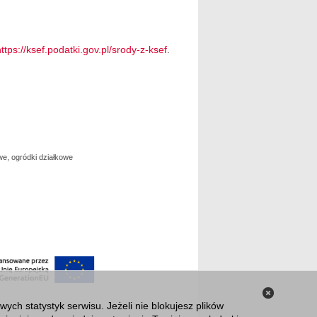
https://ksef.podatki.gov.pl/srody-z-ksef
.
we, ogródki działkowe
Zamknij
ch statystyk serwisu. Jeżeli nie blokujesz plików
informacj