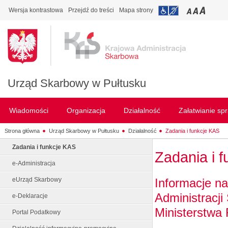
Wersja kontrastowa
Przejdź do treści
Mapa strony
Urząd Skarbowy w Pułtusku
Wiadomości
Organizacja
Działalność
Załatwianie sp
Strona główna
Urząd Skarbowy w Pułtusku
Działalność
Zadania i funkcje KAS
Zadania i funkcje KAS
Zadania i 
e-Administracja
Informacje na
eUrząd Skarbowy
Administracji
e-Deklaracje
Ministerstwa 
Portal Podatkowy