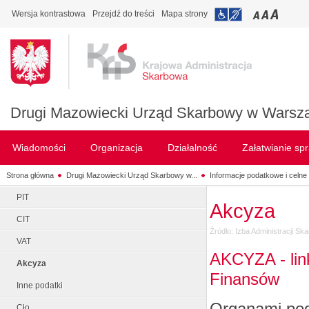
Wersja kontrastowa
Przejdź do treści
Mapa strony
Drugi Mazowiecki Urząd Skarbowy w Warsz
Wiadomości
Organizacja
Działalność
Załatwianie sp
Strona główna
Drugi Mazowiecki Urząd Skarbowy w...
Informacje podatkowe i celne
PIT
Akcyza
CIT
Źródło: Izba Administracji S
VAT
AKCYZA - lin
Akcyza
Finansów
Inne podatki
Organami pod
Cło