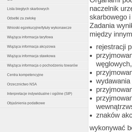
naczelnik urz
Lista biegłych skarbowych
skarbowego i 
Odsetki za zwłokę
Zadania wyni
Wnioski egzekucyjne/tytuły wykonawcze
między innym
Wiążąca informacja taryfowa
rejestracji
Wiążąca informacja akcyzowa
przyjmowan
Wiążąca informacja stawkowa
węglowych,
Wiążąca informacja o pochodzeniu towarów
przyjmowan
Centra kompetencyjne
wydawania 
Orzecznictwo NSA
przyjmowan
Interpretacje indywidualne i ogólne (SIP)
przyjmowani
Objaśnienia podatkowe
wewnątrzw
znaków ak
wykonywać b