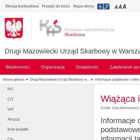
Wersja kontrastowa
Przejdź do treści
Mapa strony
Drugi Mazowiecki Urząd Skarbowy w Warsz
Wiadomości
Organizacja
Działalność
Załatwianie sp
Strona główna
Drugi Mazowiecki Urząd Skarbowy w...
Informacje podatkowe i celne
PIT
Wiążąca i
CIT
Źródło: Izba Administrac
VAT
Informacje 
Akcyza
podstawowe 
Inne podatki
informacji t
Cło