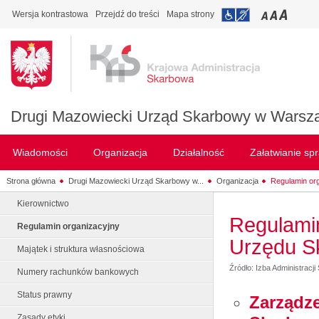
Wersja kontrastowa
Przejdź do treści
Mapa strony
Drugi Mazowiecki Urząd Skarbowy w Warsz
Wiadomości
Organizacja
Działalność
Załatwianie sp
Strona główna
Drugi Mazowiecki Urząd Skarbowy w...
Organizacja
Regulamin or
Kierownictwo
Regulami
Regulamin organizacyjny
Urzędu S
Majątek i struktura własnościowa
Źródło: Izba Administrac
Numery rachunków bankowych
Status prawny
Zarządze
Zasady etyki