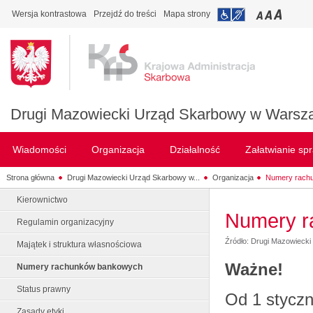
Wersja kontrastowa
Przejdź do treści
Mapa strony
Drugi Mazowiecki Urząd Skarbowy w Warsz
Wiadomości
Organizacja
Działalność
Załatwianie sp
Strona główna
Drugi Mazowiecki Urząd Skarbowy w...
Organizacja
Numery rach
Kierownictwo
Numery r
Regulamin organizacyjny
Źródło: Drugi Mazowieck
Majątek i struktura własnościowa
Ważne!
Numery rachunków bankowych
Status prawny
Od 1 styczn
Zasady etyki