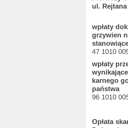
ul. Rejtan
wpłaty dok
grzywien 
stanowiąc
47 1010 00
wpłaty prz
wynikające
karnego g
państwa
96 1010 00
Opłata ska