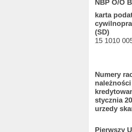
NBP O/O B
karta poda
cywilnopra
(SD)
15 1010 00
Numery ra
należności
kredytowa
stycznia 2
urzedy sk
Pierwszy 