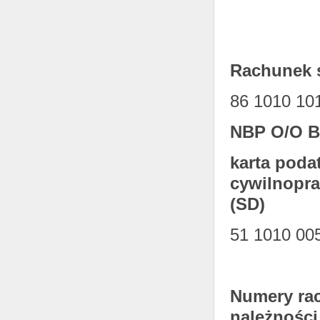
Rachunek 
86 1010 10
NBP O/O B
karta poda
cywilnopra
(SD)
51 1010 00
Numery ra
należności