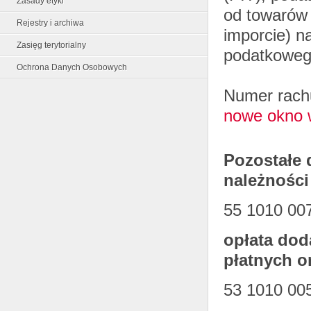
Zasady etyki
od towarów 
Rejestry i archiwa
imporcie) n
Zasięg terytorialny
podatkoweg
Ochrona Danych Osobowych
Numer rach
nowe okno 
Pozostałe 
należnośc
55 1010 00
opłata dod
płatnych o
53 1010 00