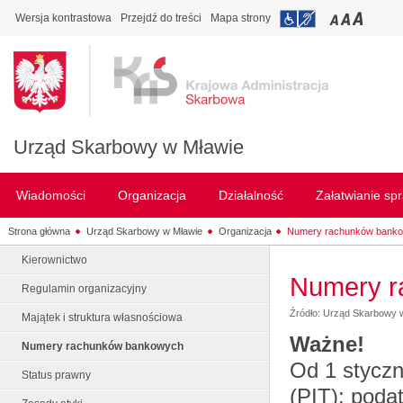
Wersja kontrastowa
Przejdź do treści
Mapa strony
Urząd Skarbowy w Mławie
Wiadomości
Organizacja
Działalność
Załatwianie sp
Strona główna
Urząd Skarbowy w Mławie
Organizacja
Numery rachunków bank
Kierownictwo
Numery r
Regulamin organizacyjny
Źródło: Urząd Skarbowy 
Majątek i struktura własnościowa
Ważne!
Numery rachunków bankowych
Od 1 styczn
Status prawny
(PIT); poda