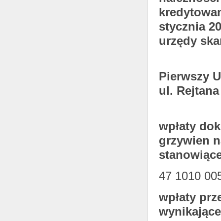
kredytowa
stycznia 2
urzędy sk
Pierwszy 
ul. Rejtan
wpłaty dok
grzywien 
stanowiąc
47 1010 00
wpłaty prz
wynikające