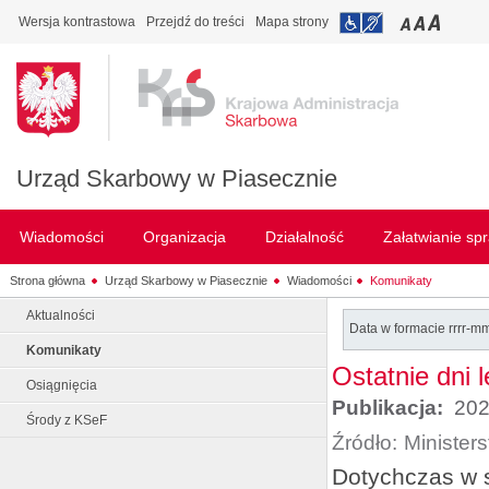
Wersja kontrastowa
Przejdź do treści
Mapa strony
Urząd Skarbowy w Piasecznie
Wiadomości
Organizacja
Działalność
Załatwianie sp
Strona główna
Urząd Skarbowy w Piasecznie
Wiadomości
Komunikaty
Aktualności
Data w formacie rrrr-m
Komunikaty
Ostatnie dni 
Osiągnięcia
Publikacja:
202
Środy z KSeF
Źródło:
Minister
Dotychczas w s