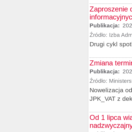
Zaproszenie d
informacyjny
Publikacja:
202
Źródło:
Izba Adm
Drugi cykl spot
Zmiana termi
Publikacja:
202
Źródło:
Minister
Nowelizacja od
JPK_VAT z dek
Od 1 lipca wią
nadzwyczajnyc