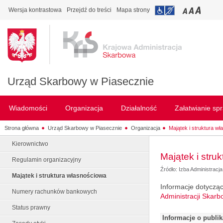
Wersja kontrastowa
Przejdź do treści
Mapa strony
Urząd Skarbowy w Piasecznie
Wiadomości
Organizacja
Działalność
Załatwianie sp
Strona główna
Urząd Skarbowy w Piasecznie
Organizacja
Majątek i struktura w
Kierownictwo
Majątek i stru
Regulamin organizacyjny
Źródło: Izba Administrac
Majątek i struktura własnościowa
Informacje dotycząc
Numery rachunków bankowych
Administracji Skar
Status prawny
Informacje o publi