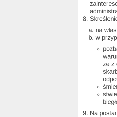
zainteres
administr
Skreśleni
na włas
w przyp
pozb
warun
że z 
skar
odpo
śmie
stwi
bieg
Na postan