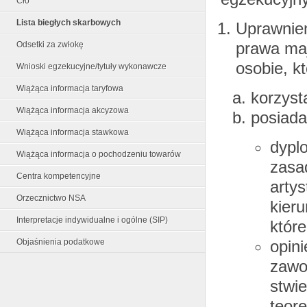
Cło
Lista biegłych skarbowych
Uprawnien
prawa ma
Odsetki za zwłokę
osobie, kt
Wnioski egzekucyjne/tytuły wykonawcze
Wiążąca informacja taryfowa
korzyst
Wiążąca informacja akcyzowa
posiada
Wiążąca informacja stawkowa
dypl
Wiążąca informacja o pochodzeniu towarów
zasad
Centra kompetencyjne
arty
Orzecznictwo NSA
kier
Interpretacje indywidualne i ogólne (SIP)
któr
opini
Objaśnienia podatkowe
zawod
stwie
teor