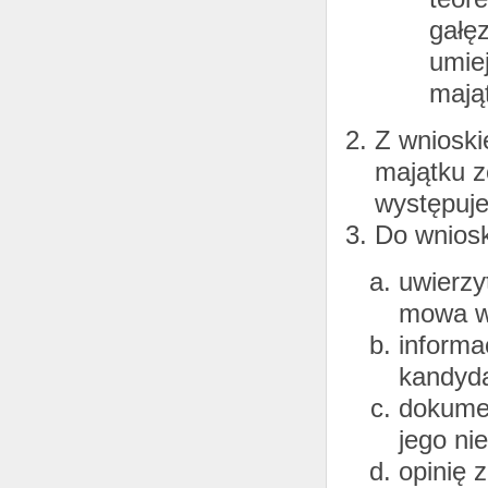
gałęz
umie
mają
Z wnioski
majątku 
występuje
Do wniosk
uwierzy
mowa w 
informa
kandyda
dokumen
jego ni
opinię 