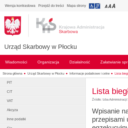
Wersja kontrastowa
Przejdź do treści
Mapa strony
Urząd Skarbowy w Płocku
Wiadomości
Organizacja
Działalność
Załatwianie sp
Strona główna
Urząd Skarbowy w Płocku
Informacje podatkowe i celne
Lista bie
PIT
Lista bie
CIT
Źródło: Izba Administrac
VAT
Wpisanie na
Akcyza
przepisami 
Inne podatki
egzekucyjny