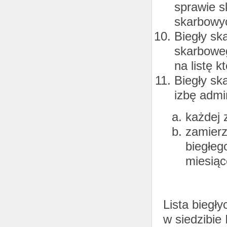
sprawie s
skarbowyc
Biegły sk
skarboweg
na listę k
Biegły sk
izbę admin
każdej 
zamierz
biegłeg
miesiąc
Lista biegł
w siedzibie