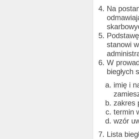
Na postan
odmawiają
skarbowyc
Podstawę 
stanowi w
administr
W prowadz
biegłych 
imię i 
zamiesz
zakres 
termin w
wzór uw
Lista bie