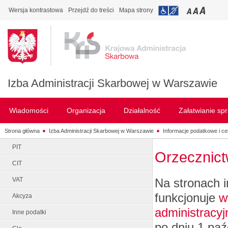
Wersja kontrastowa
Przejdź do treści
Mapa strony
Izba Administracji Skarbowej w Warszawie
Wiadomości
Organizacja
Działalność
Załatwianie sp
Strona główna
Izba Administracji Skarbowej w Warszawie
Informacje podatkowe i ce
PIT
Orzecznic
CIT
Na stronach 
VAT
funkcjonuje
w
Akcyza
administracy
Inne podatki
po dniu 1 paź