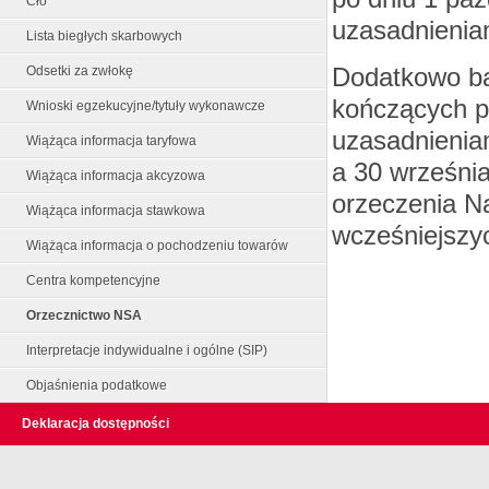
Cło
uzasadnienia
Lista biegłych skarbowych
Dodatkowo ba
Odsetki za zwłokę
kończących p
Wnioski egzekucyjne/tytuły wykonawcze
uzasadnienia
Wiążąca informacja taryfowa
a 30 wrześni
Wiążąca informacja akcyzowa
orzeczenia N
Wiążąca informacja stawkowa
wcześniejszy
Wiążąca informacja o pochodzeniu towarów
Centra kompetencyjne
Orzecznictwo NSA
Interpretacje indywidualne i ogólne (SIP)
Objaśnienia podatkowe
Deklaracja dostępności