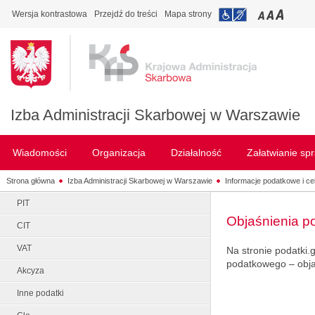
Wersja kontrastowa
Przejdź do treści
Mapa strony
Izba Administracji Skarbowej w Warszawie
Wiadomości
Organizacja
Działalność
Załatwianie sp
Strona główna
Izba Administracji Skarbowej w Warszawie
Informacje podatkowe i ce
PIT
Objaśnienia p
CIT
VAT
Na stronie podatki.
podatkowego – obja
Akcyza
Inne podatki